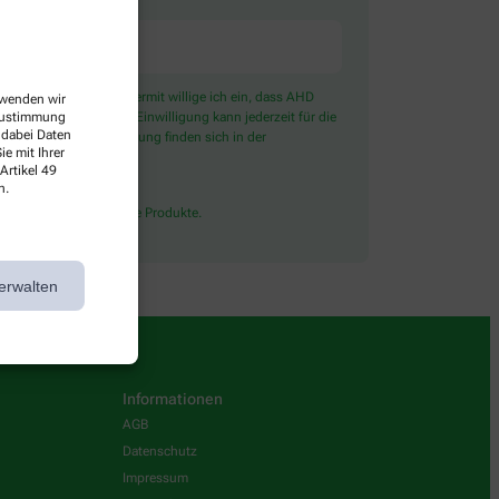
) angeboten wird. Hiermit willige ich ein, dass AHD
erwenden wir
ter Emarsys ein. Die Einwilligung kann jederzeit für die
 Zustimmung
 dabei Daten
ben zur Datenverarbeitung finden sich in der
e mit Ihrer
Artikel 49
n.
lossen rezeptpflichtige Produkte.
erwalten
Informationen
AGB
Datenschutz
Impressum