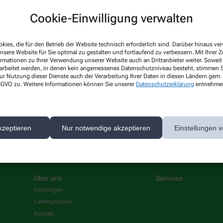
Cookie-Einwilligung verwalten
 News-Service abonnieren, der von der Alliance Healthcare Deutschland GmbH (AHD
kies, die für den Betrieb der Website technisch erforderlich sind. Darüber hinaus v
rarbeitet. AHD setzt für den Versand und die Analyse des Newsletters den Dienstleis
nsere Website für Sie optimal zu gestalten und fortlaufend zu verbessern. Mit Ihrer
ormationen zu Ihrer Verwendung unserer Website auch an Drittanbieter weiter. Soweit
nk in jedem Newsletter). Die sonstigen Kontaktmöglichkeiten dafür und weitere Anga
rarbeitet werden, in denen kein angemessenes Datenschutzniveau besteht, stimmen Si
ur Nutzung dieser Dienste auch der Verarbeitung Ihrer Daten in diesen Ländern gem. 
 DSGVO zu. Weitere Informationen können Sie unserer
Datenschutzerklärung
entnehme
1.12.2026. Mindestbestellwert: 50,00 €. Gültig auf das gesamte Sortiment, ausgesch
kzeptieren
Nur notwendige akzeptieren
Einstellungen v
Über uns
Services
Leistungen
Lieferoptionen
Kontakt