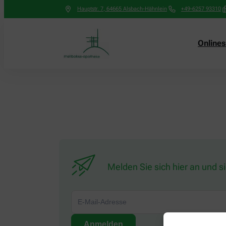
Hauptstr. 7
,
64665
Alsbach-Hähnlein
+49-6257 93310
Online
Melden Sie sich hier an und s