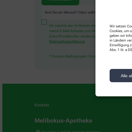
Sind Sie ein Mensch? Dann wählen Sie bitte
das Herz
Ich möchte den im Namen meiner Apotheke versandten
Wir setzen Coo
meine E-Mail-Adresse zum Versand des News-Service ve
Cookies, um u
geben wir Inf
Zukunft widerrufen werden (z.B. über den Abmelde-Li
in Ländern ve
Datenschutzerklärung
Einwilligung z
Abs. 1 lit. a
* Coupon-Bedingungen: Einmalig einlösbar bis zum 3
Alle a
Kontakt
Melibokus-Apotheke