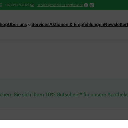
+49-6257 933125
service@melibokus-apotheke.de
shop
Über uns
Services
Aktionen & Empfehlungen
Newsletter
ichern Sie sich Ihren 10% Gutschein* für unsere Apothek