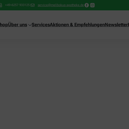
+49-6257 933125
service@melibokus-apotheke.de
shop
Über uns
Services
Aktionen & Empfehlungen
Newsletter