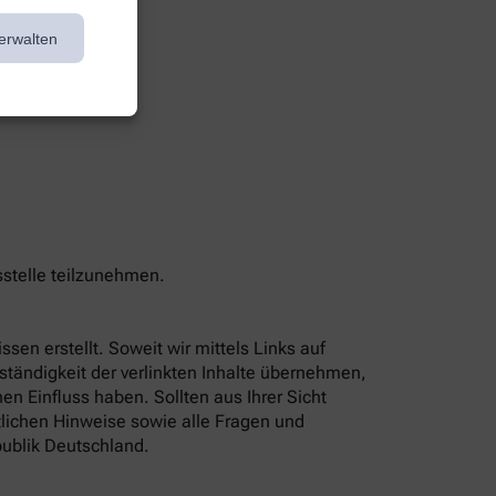
erwalten
sstelle teilzunehmen.
sen erstellt. Soweit wir mittels Links auf
lständigkeit der verlinkten Inhalte übernehmen,
n Einfluss haben. Sollten aus Ihrer Sicht
tlichen Hinweise sowie alle Fragen und
ublik Deutschland.