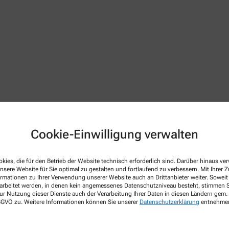
Cookie-Einwilligung verwalten
kies, die für den Betrieb der Website technisch erforderlich sind. Darüber hinaus v
 Apothekenbetriebsordnung, Arzneimittelpreisverordnung, Bu
nsere Website für Sie optimal zu gestalten und fortlaufend zu verbessern. Mit Ihrer
netseite des Bundesvereinigung Deutscher Apothekerverbände
w
ormationen zu Ihrer Verwendung unserer Website auch an Drittanbieter weiter. Soweit
rarbeitet werden, in denen kein angemessenes Datenschutzniveau besteht, stimmen Si
 gültig im Geltungsbereich des Arzneimittelgesetzes (AMG)
ur Nutzung dieser Dienste auch der Verarbeitung Ihrer Daten in diesen Ländern gem. 
 DSGVO zu. Weitere Informationen können Sie unserer
Datenschutzerklärung
entnehme