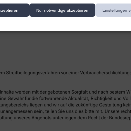
te/-n unserer Apotheke können Sie hier erreichen:
kzeptieren
Nur notwendige akzeptieren
Einstellungen v
nem Streitbeilegungsverfahren vor einer Verbraucherschlichtung
le Inhalte werden mit der gebotenen Sorgfalt und nach bestem Wis
eine Gewähr für die fortwährende Aktualität, Richtigkeit und Vol
ungsbereichs liegen und wir auf die zukünftige Gestaltung keine
unangemessen sein, teilen Sie uns dies bitte mit. Unsere rech
altung unseres Angebots unterliegen dem Recht der Bundesrep