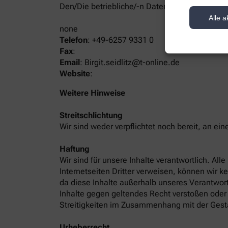
Den/Die betriebliche/-n Datenschutzbeauftrag
Alle a
none
Telefon
:
+49-6257 9331 0
Fax
:
Email
:
Birgit.seidlitz@t-online.de
Website
:
Weitere Hinweise
Streitschlichtung
Wir sind weder verpflichtet noch bereit, an ei
Haftung
Wir sind für unsere Inhalte verantwortlich. Al
Internetseiten Dritter verweisen, können wir k
da diese Inhalte außerhalb unseres Verantwort
Inhalte gegen geltendes Recht verstoßen oder 
Streitigkeiten im Zusammenhang mit der Gest
Urheberrecht