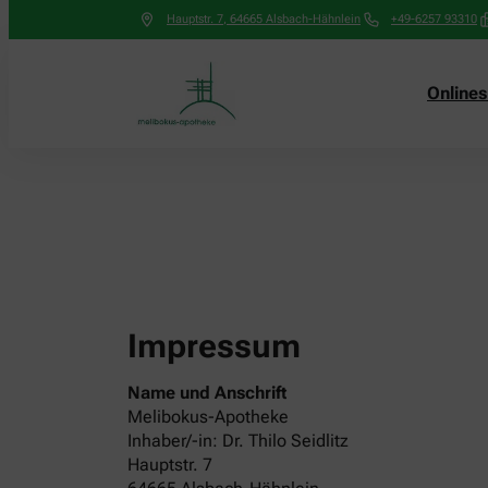
Hauptstr. 7
,
64665
Alsbach-Hähnlein
+49-6257 93310
Online
Impressum
Name und Anschrift
Melibokus-Apotheke
Inhaber/-in: Dr. Thilo Seidlitz
Hauptstr. 7